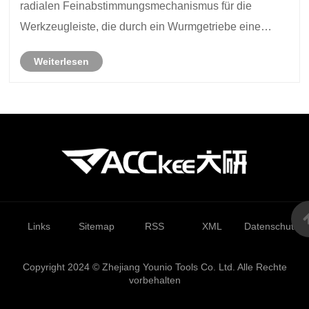
radialen Feinabstimmungsmechanismus für die
Werkzeugleiste, die durch ein Wurmgetriebe eine
präzise Verschiebung erzielt.
Weiterlesen
Links
Sitemap
RSS
XML
Datenschutzrich
Copyright 2024 © Zhejiang Younio Tools Co. Ltd. Alle Rechte
vorbehalten