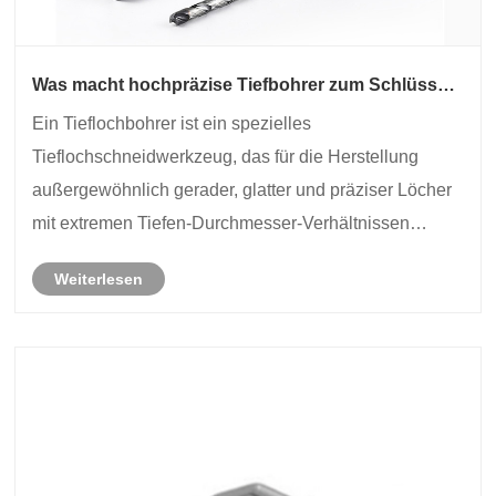
Was macht hochpräzise Tiefbohrer zum Schlüssel
für die Tieflochbearbeitung der nächsten
Ein Tieflochbohrer ist ein spezielles
Generation?
Tieflochschneidwerkzeug, das für die Herstellung
außergewöhnlich gerader, glatter und präziser Löcher
mit extremen Tiefen-Durchmesser-Verhältnissen
entwickelt wurde. Seine charakteristische Struktur –
Weiterlesen
ein langer, schlanker Körper, eine einzige
Schneidkante und i......