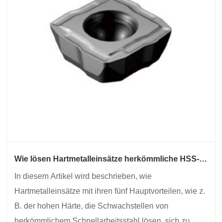
Wie lösen Hartmetalleinsätze herkömmliche HSS-
Einsatzfehler und werden zu Kernwerkzeugen in
In diesem Artikel wird beschrieben, wie
der verarbeitenden Industrie?
Hartmetalleinsätze mit ihren fünf Hauptvorteilen, wie z.
B. der hohen Härte, die Schwachstellen von
herkömmlichem Schnellarbeitsstahl lösen, sich zu