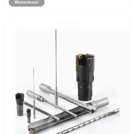
Weiterlesen
Raumfahrttechnik, dem Formenbau und der
Schwermaschinenpro......