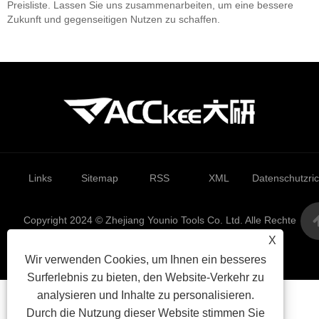
Preisliste. Lassen Sie uns zusammenarbeiten, um eine bessere
Zukunft und gegenseitigen Nutzen zu schaffen.
Links
Sitemap
RSS
XML
Datenschutzrich
Copyright 2024 © Zhejiang Younio Tools Co. Ltd. Alle Rechte
vorbehalten
X
Wir verwenden Cookies, um Ihnen ein besseres
Surferlebnis zu bieten, den Website-Verkehr zu
analysieren und Inhalte zu personalisieren.
Durch die Nutzung dieser Website stimmen Sie